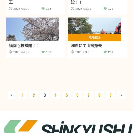
工
設！！
2026.04.09
185
2026.04.07
178
現場紹介
福岡も桜満開！！
和白にて山留撤去
2026.04.02
153
2026.03.30
232
1
2
3
4
5
6
7
8
9