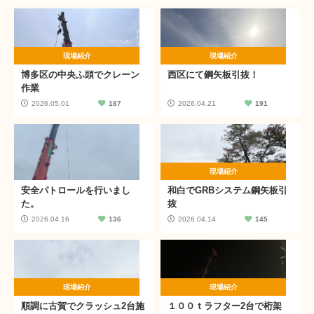
現場紹介
現場紹介
博多区の中央ふ頭でクレーン
西区にて鋼矢板引抜！
作業
2026.05.01
187
2026.04.21
191
現場紹介
安全パトロールを行いまし
和白でGRBシステム鋼矢板引
た。
抜
2026.04.16
136
2026.04.14
145
現場紹介
現場紹介
順調に古賀でクラッシュ2台施
１００ｔラフター2台で桁架