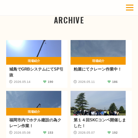
ARCHIVE
現場紹介
現場紹介
城島でGRBシステムにてSP引
粕屋にてクレーン作業中！
抜
2026.05.14
190
2026.05.11
186
現場紹介
福岡市内でホテル建設の為ク
第１４回SKCコンペ開催しま
レーン作業！
した！
2026.05.08
153
2026.05.07
192