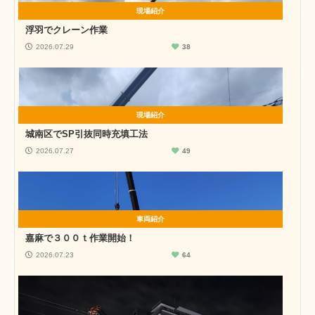
現場紹介
浮羽でクレーン作業
2026.07.29
38
現場紹介
城南区でSP引抜同時充填工法
2026.07.27
49
車両紹介
嘉麻で３００ｔ作業開始！
2026.07.23
64