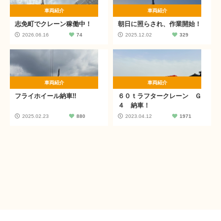
車両紹介
車両紹介
志免町でクレーン稼働中！
朝日に照らされ、作業開始！
2026.06.16
74
2025.12.02
329
車両紹介
車両紹介
フライホイール納車‼
６０ｔラフタークレーン Ｇ
４ 納車！
2025.02.23
880
2023.04.12
1971