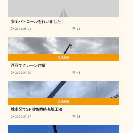
安全パトロールを行いました！
2026.08.04
33
現場紹介
浮羽でクレーン作業
2026.07.29
49
現場紹介
城南区でSP引抜同時充填工法
2026.07.27
58