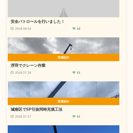
安全パトロールを行いました！
2026.08.04
42
現場紹介
浮羽でクレーン作業
2026.07.29
51
現場紹介
城南区でSP引抜同時充填工法
2026.07.27
61