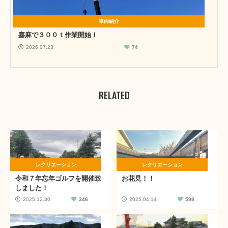
車両紹介
嘉麻で３００ｔ作業開始！
2026.07.23
74
RELATED
レクリエーション
レクリエーション
令和７年忘年ゴルフを開催致
お花見！！
しました！
2025.12.30
346
2025.04.14
598