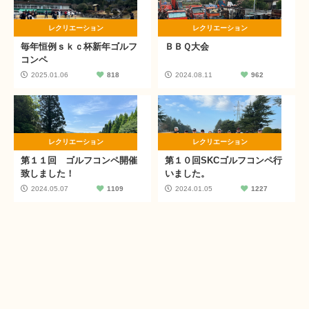
レクリエーション
レクリエーション
毎年恒例ｓｋｃ杯新年ゴルフ
ＢＢＱ大会
コンペ
2025.01.06
818
2024.08.11
962
レクリエーション
レクリエーション
第１１回 ゴルフコンペ開催
第１０回SKCゴルフコンペ行
致しました！
いました。
2024.05.07
1109
2024.01.05
1227