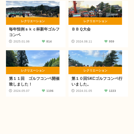
レクリエーション
レクリエーション
毎年恒例ｓｋｃ杯新年ゴルフ
ＢＢＱ大会
コンペ
2025.01.06
814
2024.08.11
959
レクリエーション
レクリエーション
第１１回 ゴルフコンペ開催
第１０回SKCゴルフコンペ行
致しました！
いました。
2024.05.07
1106
2024.01.05
1223