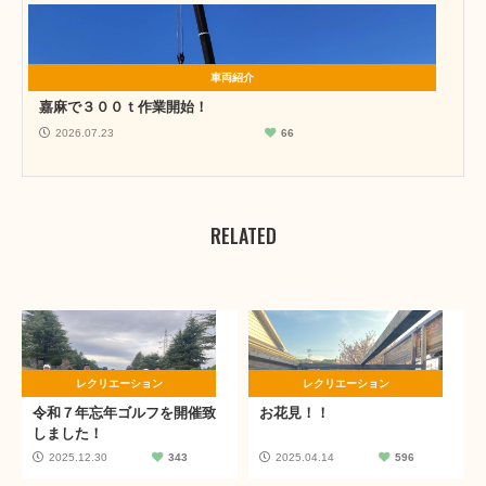
車両紹介
嘉麻で３００ｔ作業開始！
2026.07.23
66
RELATED
レクリエーション
レクリエーション
令和７年忘年ゴルフを開催致
お花見！！
しました！
2025.12.30
343
2025.04.14
596